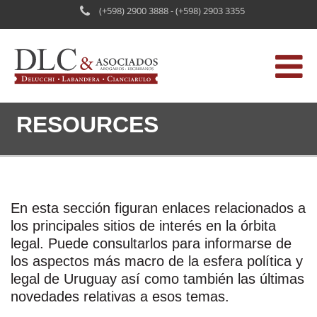
(+598) 2900 3888 - (+598) 2903 3355
RESOURCES
HOME
EL ESTUDIO
SERVICIOS
En esta sección figuran enlaces relacionados a
ENLACES
los principales sitios de interés en la órbita
legal. Puede consultarlos para informarse de
PUBLICACIONES
los aspectos más macro de la esfera política y
legal de Uruguay así como también las últimas
CONTACTO
novedades relativas a esos temas.